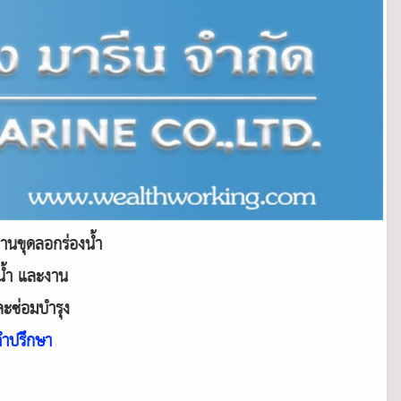
านขุดลอกร่องน้ำ
้น้ำ และงาน
ละซ่อมบำรุง
คำปรึกษา