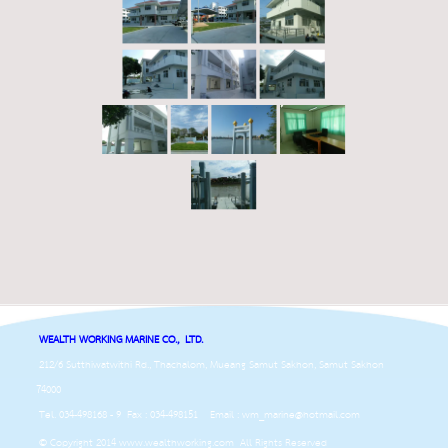
WEALTH WORKING MARINE CO., LTD.
212/6 Sutthiwatwithi Rd., Thachalom, Mueang Samut Sakhon, Samut Sakhon
74000
Tel. 034-498168 - 9 Fax : 034-498151 Email : wm_marine@hotmail.com
© Copyright 2014 www.wealthworking.com All Rights Reserved